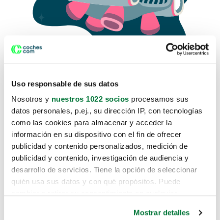
Uso responsable de sus datos
Nosotros y
nuestros 1022 socios
procesamos sus
datos personales, p.ej., su dirección IP, con tecnologías
como las cookies para almacenar y acceder la
Lo sentimos, no sabemos como
información en su dispositivo con el fin de ofrecer
te hemos traido hasta aquí.
publicidad y contenido personalizados, medición de
publicidad y contenido, investigación de audiencia y
desarrollo de servicios. Tiene la opción de seleccionar
Pero puedes encontrar el coche que estás
quién usa sus datos y con qué propósitos. Puede
buscando en alguno de estos enlaces:
cambiar o retirar su consentimiento en cualquier
momento desde la Declaración de cookies o clicando en
Coches nuevos
Mostrar detalles
el Menú de consentimiento.