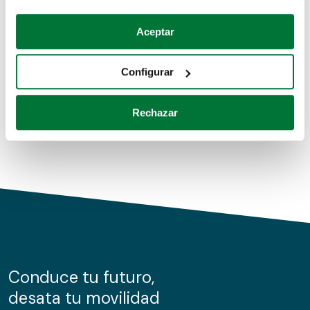
Coches de segunda mano
Si lo permite, también quisiéramos:
Aceptar
Recopilar información sobre su ubicación geográfica
Coches de km0
que puede tener una precisión de varios metros
Configurar
Coches de renting
Identificar su dispositivo analizándolo activamente
para buscar características específicas (huellas
Rechazar
digitales)
Obtenga más información sobre cómo se procesan sus
datos personales y establezca sus preferencias en la
sección de datos
. Puede cambiar o retirar su
consentimiento en cualquier momento en la Declaración
de cookies.
Las cookies de este sitio web se usan para personalizar
el contenido y los anuncios, ofrecer funciones de redes
sociales y analizar el tráfico. Además, compartimos
Conduce tu futuro,
información sobre el uso que haga del sitio web con
desata tu movilidad
nuestros partners de redes sociales, publicidad y análisis