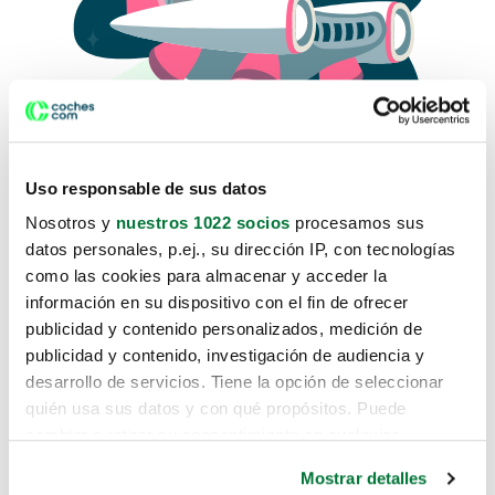
Uso responsable de sus datos
Nosotros y
nuestros 1022 socios
procesamos sus
datos personales, p.ej., su dirección IP, con tecnologías
como las cookies para almacenar y acceder la
Lo sentimos, no sabemos como
información en su dispositivo con el fin de ofrecer
te hemos traido hasta aquí.
publicidad y contenido personalizados, medición de
publicidad y contenido, investigación de audiencia y
desarrollo de servicios. Tiene la opción de seleccionar
Pero puedes encontrar el coche que estás
quién usa sus datos y con qué propósitos. Puede
buscando en alguno de estos enlaces:
cambiar o retirar su consentimiento en cualquier
momento desde la Declaración de cookies o clicando en
Coches nuevos
Mostrar detalles
el Menú de consentimiento.