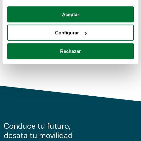
Coches de segunda mano
Si lo permite, también quisiéramos:
Aceptar
Recopilar información sobre su ubicación geográfica
Coches de km0
que puede tener una precisión de varios metros
Configurar
Coches de renting
Identificar su dispositivo analizándolo activamente
para buscar características específicas (huellas
Rechazar
digitales)
Obtenga más información sobre cómo se procesan sus
datos personales y establezca sus preferencias en la
sección de datos
. Puede cambiar o retirar su
consentimiento en cualquier momento en la Declaración
de cookies.
Las cookies de este sitio web se usan para personalizar
el contenido y los anuncios, ofrecer funciones de redes
sociales y analizar el tráfico. Además, compartimos
Conduce tu futuro,
información sobre el uso que haga del sitio web con
desata tu movilidad
nuestros partners de redes sociales, publicidad y análisis