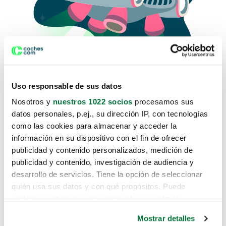
Uso responsable de sus datos
Nosotros y
nuestros 1022 socios
procesamos sus
datos personales, p.ej., su dirección IP, con tecnologías
como las cookies para almacenar y acceder la
Lo sentimos, no sabemos como
información en su dispositivo con el fin de ofrecer
te hemos traido hasta aquí.
publicidad y contenido personalizados, medición de
publicidad y contenido, investigación de audiencia y
desarrollo de servicios. Tiene la opción de seleccionar
Pero puedes encontrar el coche que estás
quién usa sus datos y con qué propósitos. Puede
buscando en alguno de estos enlaces:
cambiar o retirar su consentimiento en cualquier
momento desde la Declaración de cookies o clicando en
Coches nuevos
Mostrar detalles
el Menú de consentimiento.