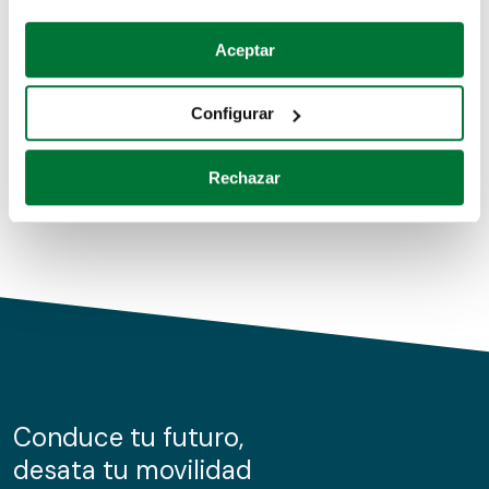
Coches de segunda mano
Si lo permite, también quisiéramos:
Aceptar
Recopilar información sobre su ubicación geográfica
Coches de km0
que puede tener una precisión de varios metros
Configurar
Coches de renting
Identificar su dispositivo analizándolo activamente
para buscar características específicas (huellas
Rechazar
digitales)
Obtenga más información sobre cómo se procesan sus
datos personales y establezca sus preferencias en la
sección de datos
. Puede cambiar o retirar su
consentimiento en cualquier momento en la Declaración
de cookies.
Las cookies de este sitio web se usan para personalizar
el contenido y los anuncios, ofrecer funciones de redes
sociales y analizar el tráfico. Además, compartimos
Conduce tu futuro,
información sobre el uso que haga del sitio web con
desata tu movilidad
nuestros partners de redes sociales, publicidad y análisis