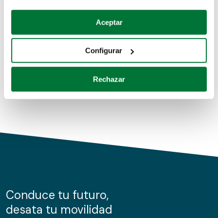
Coches de segunda mano
Si lo permite, también quisiéramos:
Aceptar
Recopilar información sobre su ubicación geográfica
Coches de km0
que puede tener una precisión de varios metros
Configurar
Coches de renting
Identificar su dispositivo analizándolo activamente
para buscar características específicas (huellas
Rechazar
digitales)
Obtenga más información sobre cómo se procesan sus
datos personales y establezca sus preferencias en la
sección de datos
. Puede cambiar o retirar su
consentimiento en cualquier momento en la Declaración
de cookies.
Las cookies de este sitio web se usan para personalizar
el contenido y los anuncios, ofrecer funciones de redes
sociales y analizar el tráfico. Además, compartimos
Conduce tu futuro,
información sobre el uso que haga del sitio web con
desata tu movilidad
nuestros partners de redes sociales, publicidad y análisis