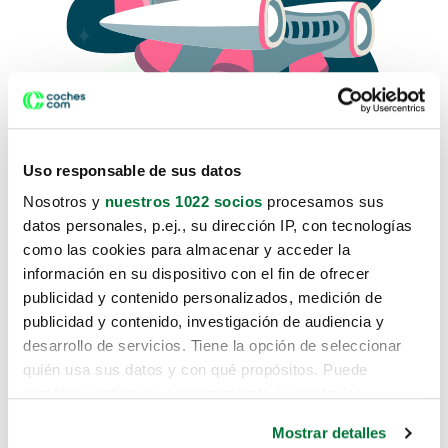
Uso responsable de sus datos
Nosotros y
nuestros 1022 socios
procesamos sus
datos personales, p.ej., su dirección IP, con tecnologías
como las cookies para almacenar y acceder la
Lo sentimos, no sabemos como
información en su dispositivo con el fin de ofrecer
te hemos traido hasta aquí.
publicidad y contenido personalizados, medición de
publicidad y contenido, investigación de audiencia y
desarrollo de servicios. Tiene la opción de seleccionar
Pero puedes encontrar el coche que estás
quién usa sus datos y con qué propósitos. Puede
buscando en alguno de estos enlaces:
cambiar o retirar su consentimiento en cualquier
momento desde la Declaración de cookies o clicando en
Coches nuevos
Mostrar detalles
el Menú de consentimiento.