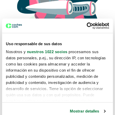
Uso responsable de sus datos
Nosotros y
nuestros 1022 socios
procesamos sus
datos personales, p.ej., su dirección IP, con tecnologías
como las cookies para almacenar y acceder la
Lo sentimos, no sabemos como
información en su dispositivo con el fin de ofrecer
te hemos traido hasta aquí.
publicidad y contenido personalizados, medición de
publicidad y contenido, investigación de audiencia y
desarrollo de servicios. Tiene la opción de seleccionar
Pero puedes encontrar el coche que estás
quién usa sus datos y con qué propósitos. Puede
buscando en alguno de estos enlaces:
cambiar o retirar su consentimiento en cualquier
momento desde la Declaración de cookies o clicando en
Coches nuevos
Mostrar detalles
el Menú de consentimiento.