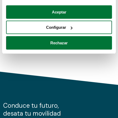
Coches de segunda mano
Si lo permite, también quisiéramos:
Aceptar
Recopilar información sobre su ubicación geográfica
Coches de km0
que puede tener una precisión de varios metros
Configurar
Coches de renting
Identificar su dispositivo analizándolo activamente
para buscar características específicas (huellas
Rechazar
digitales)
Obtenga más información sobre cómo se procesan sus
datos personales y establezca sus preferencias en la
sección de datos
. Puede cambiar o retirar su
consentimiento en cualquier momento en la Declaración
de cookies.
Las cookies de este sitio web se usan para personalizar
el contenido y los anuncios, ofrecer funciones de redes
sociales y analizar el tráfico. Además, compartimos
Conduce tu futuro,
información sobre el uso que haga del sitio web con
desata tu movilidad
nuestros partners de redes sociales, publicidad y análisis