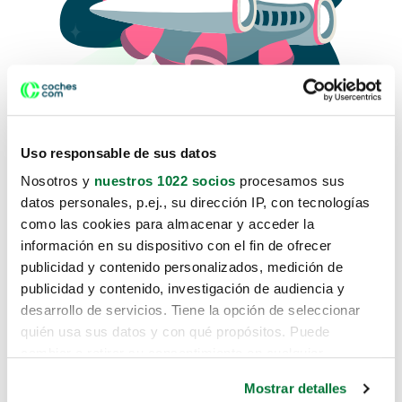
Uso responsable de sus datos
Nosotros y
nuestros 1022 socios
procesamos sus
datos personales, p.ej., su dirección IP, con tecnologías
como las cookies para almacenar y acceder la
Lo sentimos, no sabemos como
información en su dispositivo con el fin de ofrecer
te hemos traido hasta aquí.
publicidad y contenido personalizados, medición de
publicidad y contenido, investigación de audiencia y
desarrollo de servicios. Tiene la opción de seleccionar
Pero puedes encontrar el coche que estás
quién usa sus datos y con qué propósitos. Puede
buscando en alguno de estos enlaces:
cambiar o retirar su consentimiento en cualquier
momento desde la Declaración de cookies o clicando en
Coches nuevos
Mostrar detalles
el Menú de consentimiento.