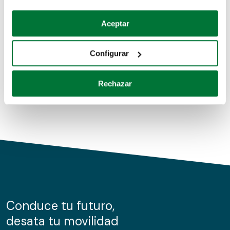
Coches de segunda mano
Si lo permite, también quisiéramos:
Aceptar
Recopilar información sobre su ubicación geográfica
Coches de km0
que puede tener una precisión de varios metros
Configurar
Coches de renting
Identificar su dispositivo analizándolo activamente
para buscar características específicas (huellas
Rechazar
digitales)
Obtenga más información sobre cómo se procesan sus
datos personales y establezca sus preferencias en la
sección de datos
. Puede cambiar o retirar su
consentimiento en cualquier momento en la Declaración
de cookies.
Las cookies de este sitio web se usan para personalizar
el contenido y los anuncios, ofrecer funciones de redes
sociales y analizar el tráfico. Además, compartimos
Conduce tu futuro,
información sobre el uso que haga del sitio web con
desata tu movilidad
nuestros partners de redes sociales, publicidad y análisis