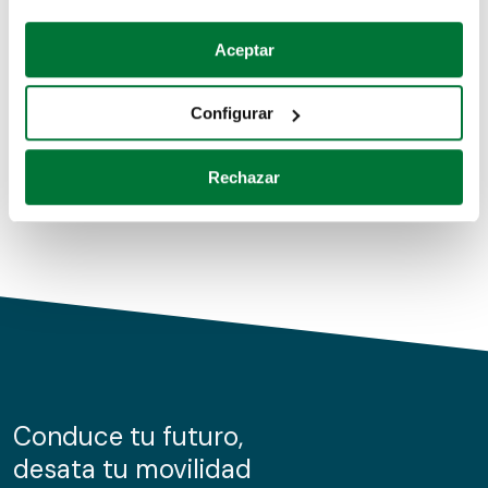
Coches de segunda mano
Si lo permite, también quisiéramos:
Aceptar
Recopilar información sobre su ubicación geográfica
Coches de km0
que puede tener una precisión de varios metros
Configurar
Coches de renting
Identificar su dispositivo analizándolo activamente
para buscar características específicas (huellas
Rechazar
digitales)
Obtenga más información sobre cómo se procesan sus
datos personales y establezca sus preferencias en la
sección de datos
. Puede cambiar o retirar su
consentimiento en cualquier momento en la Declaración
de cookies.
Las cookies de este sitio web se usan para personalizar
el contenido y los anuncios, ofrecer funciones de redes
sociales y analizar el tráfico. Además, compartimos
Conduce tu futuro,
información sobre el uso que haga del sitio web con
desata tu movilidad
nuestros partners de redes sociales, publicidad y análisis