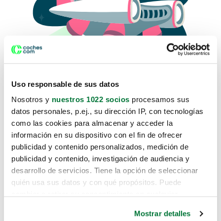
Uso responsable de sus datos
Nosotros y
nuestros 1022 socios
procesamos sus
datos personales, p.ej., su dirección IP, con tecnologías
como las cookies para almacenar y acceder la
Lo sentimos, no sabemos como
información en su dispositivo con el fin de ofrecer
te hemos traido hasta aquí.
publicidad y contenido personalizados, medición de
publicidad y contenido, investigación de audiencia y
desarrollo de servicios. Tiene la opción de seleccionar
Pero puedes encontrar el coche que estás
quién usa sus datos y con qué propósitos. Puede
buscando en alguno de estos enlaces:
cambiar o retirar su consentimiento en cualquier
momento desde la Declaración de cookies o clicando en
Coches nuevos
Mostrar detalles
el Menú de consentimiento.