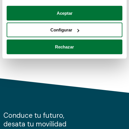
Coches de segunda mano
Si lo permite, también quisiéramos:
Aceptar
Recopilar información sobre su ubicación geográfica
Coches de km0
que puede tener una precisión de varios metros
Configurar
Coches de renting
Identificar su dispositivo analizándolo activamente
para buscar características específicas (huellas
Rechazar
digitales)
Obtenga más información sobre cómo se procesan sus
datos personales y establezca sus preferencias en la
sección de datos
. Puede cambiar o retirar su
consentimiento en cualquier momento en la Declaración
de cookies.
Las cookies de este sitio web se usan para personalizar
el contenido y los anuncios, ofrecer funciones de redes
sociales y analizar el tráfico. Además, compartimos
Conduce tu futuro,
información sobre el uso que haga del sitio web con
desata tu movilidad
nuestros partners de redes sociales, publicidad y análisis