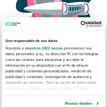
Uso responsable de sus datos
Nosotros y
nuestros 1022 socios
procesamos sus
datos personales, p.ej., su dirección IP, con tecnologías
como las cookies para almacenar y acceder la
Lo sentimos, no sabemos como
información en su dispositivo con el fin de ofrecer
te hemos traido hasta aquí.
publicidad y contenido personalizados, medición de
publicidad y contenido, investigación de audiencia y
desarrollo de servicios. Tiene la opción de seleccionar
Pero puedes encontrar el coche que estás
quién usa sus datos y con qué propósitos. Puede
buscando en alguno de estos enlaces:
cambiar o retirar su consentimiento en cualquier
momento desde la Declaración de cookies o clicando en
Coches nuevos
Mostrar detalles
el Menú de consentimiento.