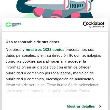
Uso responsable de sus datos
Nosotros y
nuestros 1022 socios
procesamos sus
datos personales, p.ej., su dirección IP, con tecnologías
como las cookies para almacenar y acceder la
Lo sentimos, no sabemos como
información en su dispositivo con el fin de ofrecer
te hemos traido hasta aquí.
publicidad y contenido personalizados, medición de
publicidad y contenido, investigación de audiencia y
desarrollo de servicios. Tiene la opción de seleccionar
Pero puedes encontrar el coche que estás
quién usa sus datos y con qué propósitos. Puede
buscando en alguno de estos enlaces:
cambiar o retirar su consentimiento en cualquier
momento desde la Declaración de cookies o clicando en
Coches nuevos
Mostrar detalles
el Menú de consentimiento.