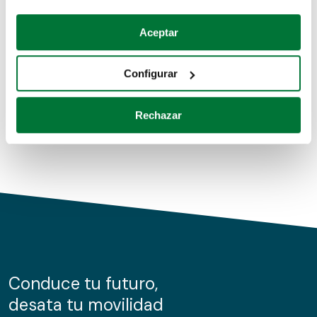
Coches de segunda mano
Si lo permite, también quisiéramos:
Aceptar
Recopilar información sobre su ubicación geográfica
Coches de km0
que puede tener una precisión de varios metros
Configurar
Coches de renting
Identificar su dispositivo analizándolo activamente
para buscar características específicas (huellas
Rechazar
digitales)
Obtenga más información sobre cómo se procesan sus
datos personales y establezca sus preferencias en la
sección de datos
. Puede cambiar o retirar su
consentimiento en cualquier momento en la Declaración
de cookies.
Las cookies de este sitio web se usan para personalizar
el contenido y los anuncios, ofrecer funciones de redes
sociales y analizar el tráfico. Además, compartimos
Conduce tu futuro,
información sobre el uso que haga del sitio web con
desata tu movilidad
nuestros partners de redes sociales, publicidad y análisis