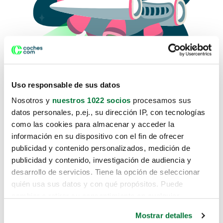
Uso responsable de sus datos
Nosotros y
nuestros 1022 socios
procesamos sus
datos personales, p.ej., su dirección IP, con tecnologías
como las cookies para almacenar y acceder la
Lo sentimos, no sabemos como
información en su dispositivo con el fin de ofrecer
te hemos traido hasta aquí.
publicidad y contenido personalizados, medición de
publicidad y contenido, investigación de audiencia y
desarrollo de servicios. Tiene la opción de seleccionar
Pero puedes encontrar el coche que estás
quién usa sus datos y con qué propósitos. Puede
buscando en alguno de estos enlaces:
cambiar o retirar su consentimiento en cualquier
momento desde la Declaración de cookies o clicando en
Coches nuevos
Mostrar detalles
el Menú de consentimiento.