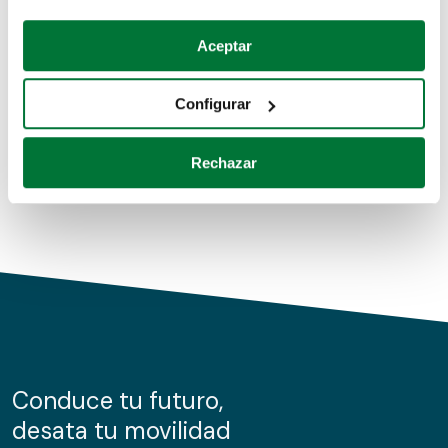
Coches de segunda mano
Si lo permite, también quisiéramos:
Aceptar
Recopilar información sobre su ubicación geográfica
Coches de km0
que puede tener una precisión de varios metros
Configurar
Coches de renting
Identificar su dispositivo analizándolo activamente
para buscar características específicas (huellas
Rechazar
digitales)
Obtenga más información sobre cómo se procesan sus
datos personales y establezca sus preferencias en la
sección de datos
. Puede cambiar o retirar su
consentimiento en cualquier momento en la Declaración
de cookies.
Las cookies de este sitio web se usan para personalizar
el contenido y los anuncios, ofrecer funciones de redes
sociales y analizar el tráfico. Además, compartimos
Conduce tu futuro,
información sobre el uso que haga del sitio web con
desata tu movilidad
nuestros partners de redes sociales, publicidad y análisis