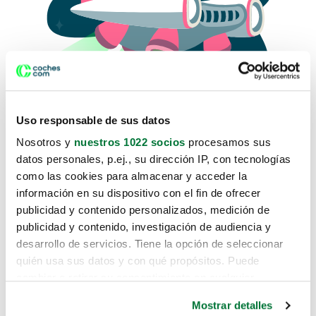
Uso responsable de sus datos
Nosotros y
nuestros 1022 socios
procesamos sus
datos personales, p.ej., su dirección IP, con tecnologías
como las cookies para almacenar y acceder la
Lo sentimos, no sabemos como
información en su dispositivo con el fin de ofrecer
te hemos traido hasta aquí.
publicidad y contenido personalizados, medición de
publicidad y contenido, investigación de audiencia y
desarrollo de servicios. Tiene la opción de seleccionar
Pero puedes encontrar el coche que estás
quién usa sus datos y con qué propósitos. Puede
buscando en alguno de estos enlaces:
cambiar o retirar su consentimiento en cualquier
momento desde la Declaración de cookies o clicando en
Coches nuevos
Mostrar detalles
el Menú de consentimiento.