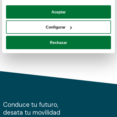
Coches de segunda mano
Si lo permite, también quisiéramos:
Aceptar
Recopilar información sobre su ubicación geográfica
Coches de km0
que puede tener una precisión de varios metros
Configurar
Coches de renting
Identificar su dispositivo analizándolo activamente
para buscar características específicas (huellas
Rechazar
digitales)
Obtenga más información sobre cómo se procesan sus
datos personales y establezca sus preferencias en la
sección de datos
. Puede cambiar o retirar su
consentimiento en cualquier momento en la Declaración
de cookies.
Las cookies de este sitio web se usan para personalizar
el contenido y los anuncios, ofrecer funciones de redes
sociales y analizar el tráfico. Además, compartimos
Conduce tu futuro,
información sobre el uso que haga del sitio web con
desata tu movilidad
nuestros partners de redes sociales, publicidad y análisis