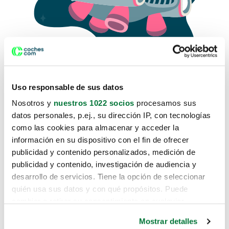
Uso responsable de sus datos
Nosotros y
nuestros 1022 socios
procesamos sus
datos personales, p.ej., su dirección IP, con tecnologías
como las cookies para almacenar y acceder la
Lo sentimos, no sabemos como
información en su dispositivo con el fin de ofrecer
te hemos traido hasta aquí.
publicidad y contenido personalizados, medición de
publicidad y contenido, investigación de audiencia y
desarrollo de servicios. Tiene la opción de seleccionar
Pero puedes encontrar el coche que estás
quién usa sus datos y con qué propósitos. Puede
buscando en alguno de estos enlaces:
cambiar o retirar su consentimiento en cualquier
momento desde la Declaración de cookies o clicando en
Coches nuevos
Mostrar detalles
el Menú de consentimiento.