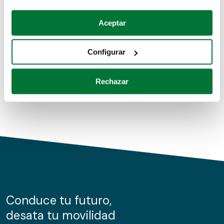
Coches de segunda mano
Si lo permite, también quisiéramos:
Aceptar
Recopilar información sobre su ubicación geográfica
Coches de km0
que puede tener una precisión de varios metros
Configurar
Coches de renting
Identificar su dispositivo analizándolo activamente
para buscar características específicas (huellas
Rechazar
digitales)
Obtenga más información sobre cómo se procesan sus
datos personales y establezca sus preferencias en la
sección de datos
. Puede cambiar o retirar su
consentimiento en cualquier momento en la Declaración
de cookies.
Las cookies de este sitio web se usan para personalizar
el contenido y los anuncios, ofrecer funciones de redes
sociales y analizar el tráfico. Además, compartimos
Conduce tu futuro,
información sobre el uso que haga del sitio web con
desata tu movilidad
nuestros partners de redes sociales, publicidad y análisis