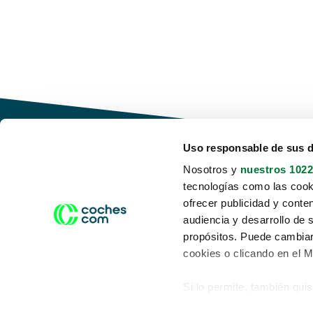
Uso responsable de sus 
Nosotros y
nuestros 1022
tecnologías como las cooki
Conduce tu futuro,
ofrecer publicidad y conte
desata tu movilidad
audiencia y desarrollo de 
propósitos. Puede cambiar
cookies o clicando en el 
Si lo permite, también qui
Acerca de nosotros
Aviso legal
Recopilar información