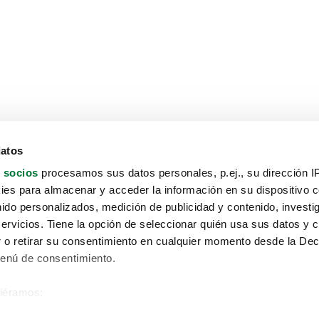
datos
 socios
procesamos sus datos personales, p.ej., su dirección I
es para almacenar y acceder la información en su dispositivo co
nido personalizados, medición de publicidad y contenido, investi
servicios. Tiene la opción de seleccionar quién usa sus datos y 
 o retirar su consentimiento en cualquier momento desde la Dec
Menú de consentimiento.
siéramos:
Aviso protección de datos
 sobre su ubicación geográfica que puede tener una precisión de