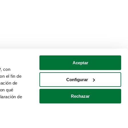
Aceptar
P, con
n el fin de
Configurar
gación de
con qué
Rechazar
laración de
Política de cookies
Contacto
 varios metros