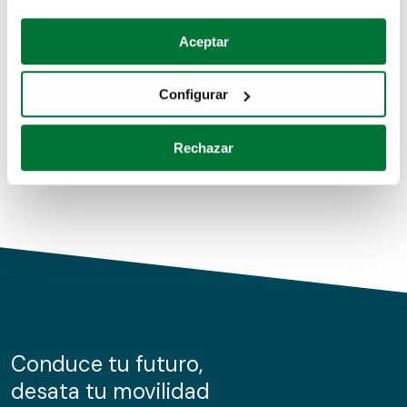
Coches de segunda mano
Si lo permite, también quisiéramos:
Aceptar
Recopilar información sobre su ubicación geográfica
Coches de km0
que puede tener una precisión de varios metros
Configurar
Coches de renting
Identificar su dispositivo analizándolo activamente
para buscar características específicas (huellas
Rechazar
digitales)
Obtenga más información sobre cómo se procesan sus
datos personales y establezca sus preferencias en la
sección de datos
. Puede cambiar o retirar su
consentimiento en cualquier momento en la Declaración
de cookies.
Las cookies de este sitio web se usan para personalizar
el contenido y los anuncios, ofrecer funciones de redes
sociales y analizar el tráfico. Además, compartimos
Conduce tu futuro,
información sobre el uso que haga del sitio web con
desata tu movilidad
nuestros partners de redes sociales, publicidad y análisis