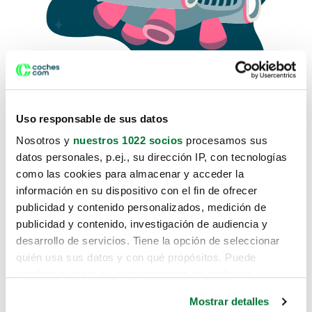
Uso responsable de sus datos
Nosotros y
nuestros 1022 socios
procesamos sus
datos personales, p.ej., su dirección IP, con tecnologías
como las cookies para almacenar y acceder la
Lo sentimos, no sabemos como
información en su dispositivo con el fin de ofrecer
te hemos traido hasta aquí.
publicidad y contenido personalizados, medición de
publicidad y contenido, investigación de audiencia y
desarrollo de servicios. Tiene la opción de seleccionar
Pero puedes encontrar el coche que estás
quién usa sus datos y con qué propósitos. Puede
buscando en alguno de estos enlaces:
cambiar o retirar su consentimiento en cualquier
momento desde la Declaración de cookies o clicando en
Coches nuevos
Mostrar detalles
el Menú de consentimiento.