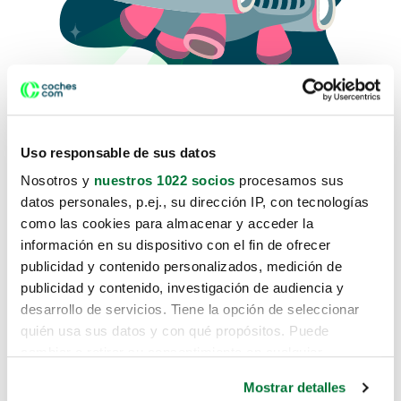
Uso responsable de sus datos
Nosotros y
nuestros 1022 socios
procesamos sus
datos personales, p.ej., su dirección IP, con tecnologías
como las cookies para almacenar y acceder la
Lo sentimos, no sabemos como
información en su dispositivo con el fin de ofrecer
te hemos traido hasta aquí.
publicidad y contenido personalizados, medición de
publicidad y contenido, investigación de audiencia y
desarrollo de servicios. Tiene la opción de seleccionar
Pero puedes encontrar el coche que estás
quién usa sus datos y con qué propósitos. Puede
buscando en alguno de estos enlaces:
cambiar o retirar su consentimiento en cualquier
momento desde la Declaración de cookies o clicando en
Coches nuevos
Mostrar detalles
el Menú de consentimiento.