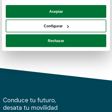
Coches de segunda mano
Si lo permite, también quisiéramos:
Aceptar
Recopilar información sobre su ubicación geográfica
Coches de km0
que puede tener una precisión de varios metros
Configurar
Coches de renting
Identificar su dispositivo analizándolo activamente
para buscar características específicas (huellas
Rechazar
digitales)
Obtenga más información sobre cómo se procesan sus
datos personales y establezca sus preferencias en la
sección de datos
. Puede cambiar o retirar su
consentimiento en cualquier momento en la Declaración
de cookies.
Las cookies de este sitio web se usan para personalizar
el contenido y los anuncios, ofrecer funciones de redes
sociales y analizar el tráfico. Además, compartimos
Conduce tu futuro,
información sobre el uso que haga del sitio web con
desata tu movilidad
nuestros partners de redes sociales, publicidad y análisis