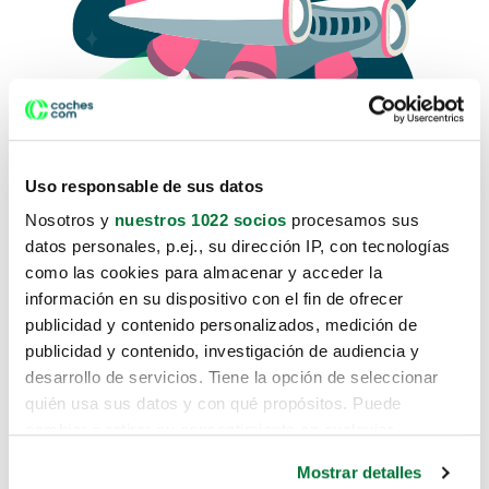
Uso responsable de sus datos
Nosotros y
nuestros 1022 socios
procesamos sus
datos personales, p.ej., su dirección IP, con tecnologías
como las cookies para almacenar y acceder la
Lo sentimos, no sabemos como
información en su dispositivo con el fin de ofrecer
te hemos traido hasta aquí.
publicidad y contenido personalizados, medición de
publicidad y contenido, investigación de audiencia y
desarrollo de servicios. Tiene la opción de seleccionar
Pero puedes encontrar el coche que estás
quién usa sus datos y con qué propósitos. Puede
buscando en alguno de estos enlaces:
cambiar o retirar su consentimiento en cualquier
momento desde la Declaración de cookies o clicando en
Coches nuevos
Mostrar detalles
el Menú de consentimiento.