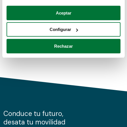
Coches de segunda mano
Si lo permite, también quisiéramos:
Aceptar
Recopilar información sobre su ubicación geográfica
Coches de km0
que puede tener una precisión de varios metros
Configurar
Coches de renting
Identificar su dispositivo analizándolo activamente
para buscar características específicas (huellas
Rechazar
digitales)
Obtenga más información sobre cómo se procesan sus
datos personales y establezca sus preferencias en la
sección de datos
. Puede cambiar o retirar su
consentimiento en cualquier momento en la Declaración
de cookies.
Las cookies de este sitio web se usan para personalizar
el contenido y los anuncios, ofrecer funciones de redes
sociales y analizar el tráfico. Además, compartimos
Conduce tu futuro,
información sobre el uso que haga del sitio web con
desata tu movilidad
nuestros partners de redes sociales, publicidad y análisis