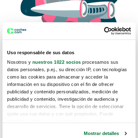
Uso responsable de sus datos
Nosotros y
nuestros 1022 socios
procesamos sus
datos personales, p.ej., su dirección IP, con tecnologías
como las cookies para almacenar y acceder la
Lo sentimos, no sabemos como
información en su dispositivo con el fin de ofrecer
te hemos traido hasta aquí.
publicidad y contenido personalizados, medición de
publicidad y contenido, investigación de audiencia y
desarrollo de servicios. Tiene la opción de seleccionar
Pero puedes encontrar el coche que estás
quién usa sus datos y con qué propósitos. Puede
buscando en alguno de estos enlaces:
cambiar o retirar su consentimiento en cualquier
momento desde la Declaración de cookies o clicando en
Coches nuevos
Mostrar detalles
el Menú de consentimiento.