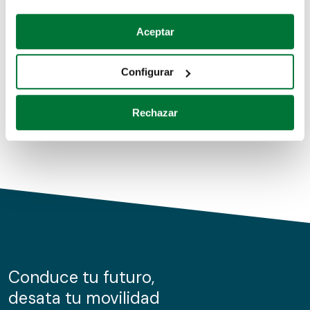
Coches de segunda mano
Si lo permite, también quisiéramos:
Aceptar
Recopilar información sobre su ubicación geográfica
Coches de km0
que puede tener una precisión de varios metros
Configurar
Coches de renting
Identificar su dispositivo analizándolo activamente
para buscar características específicas (huellas
Rechazar
digitales)
Obtenga más información sobre cómo se procesan sus
datos personales y establezca sus preferencias en la
sección de datos
. Puede cambiar o retirar su
consentimiento en cualquier momento en la Declaración
de cookies.
Las cookies de este sitio web se usan para personalizar
el contenido y los anuncios, ofrecer funciones de redes
sociales y analizar el tráfico. Además, compartimos
Conduce tu futuro,
información sobre el uso que haga del sitio web con
desata tu movilidad
nuestros partners de redes sociales, publicidad y análisis