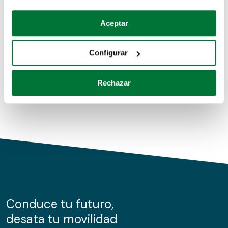
Coches de segunda mano
Si lo permite, también quisiéramos:
Aceptar
Recopilar información sobre su ubicación geográfica
Coches de km0
que puede tener una precisión de varios metros
Configurar
Coches de renting
Identificar su dispositivo analizándolo activamente
para buscar características específicas (huellas
Rechazar
digitales)
Obtenga más información sobre cómo se procesan sus
datos personales y establezca sus preferencias en la
sección de datos
. Puede cambiar o retirar su
consentimiento en cualquier momento en la Declaración
de cookies.
Las cookies de este sitio web se usan para personalizar
el contenido y los anuncios, ofrecer funciones de redes
sociales y analizar el tráfico. Además, compartimos
Conduce tu futuro,
información sobre el uso que haga del sitio web con
desata tu movilidad
nuestros partners de redes sociales, publicidad y análisis