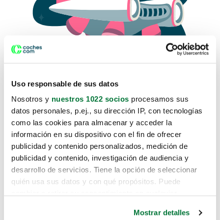
Uso responsable de sus datos
Nosotros y
nuestros 1022 socios
procesamos sus
datos personales, p.ej., su dirección IP, con tecnologías
como las cookies para almacenar y acceder la
Lo sentimos, no sabemos como
información en su dispositivo con el fin de ofrecer
te hemos traido hasta aquí.
publicidad y contenido personalizados, medición de
publicidad y contenido, investigación de audiencia y
desarrollo de servicios. Tiene la opción de seleccionar
Pero puedes encontrar el coche que estás
quién usa sus datos y con qué propósitos. Puede
buscando en alguno de estos enlaces:
cambiar o retirar su consentimiento en cualquier
momento desde la Declaración de cookies o clicando en
Coches nuevos
Mostrar detalles
el Menú de consentimiento.