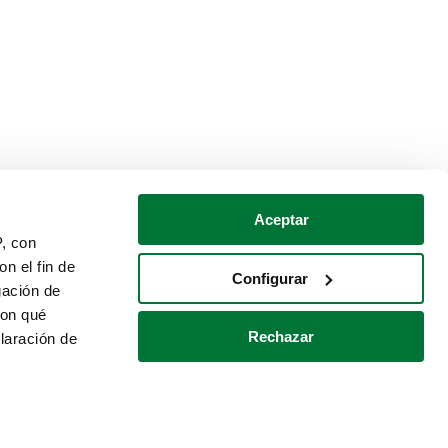
Aceptar
P, con
n el fin de
Configurar
gación de
con qué
Rechazar
laración de
Política de cookies
Contacto
 varios metros