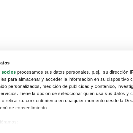
datos
 socios
procesamos sus datos personales, p.ej., su dirección I
es para almacenar y acceder la información en su dispositivo co
nido personalizados, medición de publicidad y contenido, investi
servicios. Tiene la opción de seleccionar quién usa sus datos y 
 o retirar su consentimiento en cualquier momento desde la Dec
Menú de consentimiento.
siéramos:
Aviso protección de datos
 sobre su ubicación geográfica que puede tener una precisión de