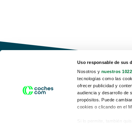
Uso responsable de sus 
Nosotros y
nuestros 1022
tecnologías como las cooki
Conduce tu futuro,
ofrecer publicidad y conte
desata tu movilidad
audiencia y desarrollo de 
propósitos. Puede cambiar
cookies o clicando en el 
Si lo permite, también qui
Acerca de nosotros
Aviso legal
Recopilar información