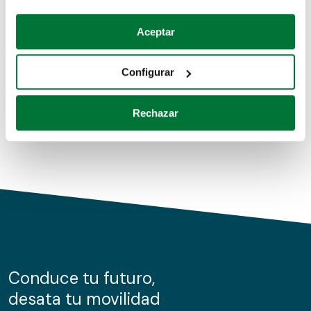
Coches de segunda mano
Si lo permite, también quisiéramos:
Aceptar
Recopilar información sobre su ubicación geográfica
Coches de km0
que puede tener una precisión de varios metros
Configurar
Coches de renting
Identificar su dispositivo analizándolo activamente
para buscar características específicas (huellas
Rechazar
digitales)
Obtenga más información sobre cómo se procesan sus
datos personales y establezca sus preferencias en la
sección de datos
. Puede cambiar o retirar su
consentimiento en cualquier momento en la Declaración
de cookies.
Las cookies de este sitio web se usan para personalizar
el contenido y los anuncios, ofrecer funciones de redes
sociales y analizar el tráfico. Además, compartimos
Conduce tu futuro,
información sobre el uso que haga del sitio web con
desata tu movilidad
nuestros partners de redes sociales, publicidad y análisis