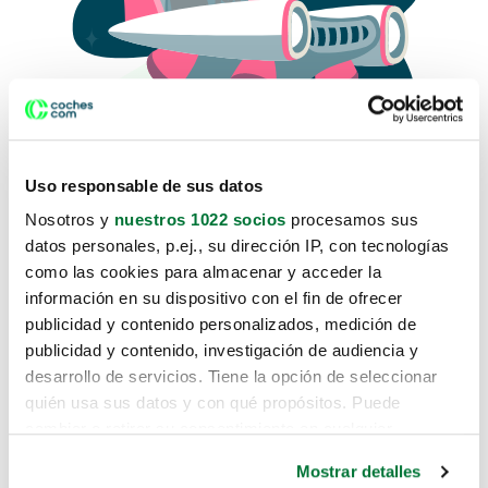
Uso responsable de sus datos
Nosotros y
nuestros 1022 socios
procesamos sus
datos personales, p.ej., su dirección IP, con tecnologías
como las cookies para almacenar y acceder la
Lo sentimos, no sabemos como
información en su dispositivo con el fin de ofrecer
te hemos traido hasta aquí.
publicidad y contenido personalizados, medición de
publicidad y contenido, investigación de audiencia y
desarrollo de servicios. Tiene la opción de seleccionar
Pero puedes encontrar el coche que estás
quién usa sus datos y con qué propósitos. Puede
buscando en alguno de estos enlaces:
cambiar o retirar su consentimiento en cualquier
momento desde la Declaración de cookies o clicando en
Coches nuevos
Mostrar detalles
el Menú de consentimiento.