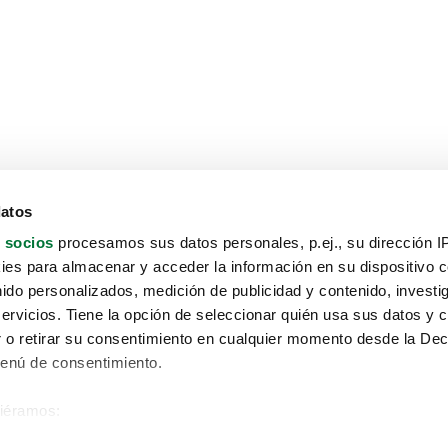
datos
 socios
procesamos sus datos personales, p.ej., su dirección I
es para almacenar y acceder la información en su dispositivo co
nido personalizados, medición de publicidad y contenido, investi
servicios. Tiene la opción de seleccionar quién usa sus datos y 
 o retirar su consentimiento en cualquier momento desde la Dec
Menú de consentimiento.
siéramos:
Aviso protección de datos
 sobre su ubicación geográfica que puede tener una precisión de