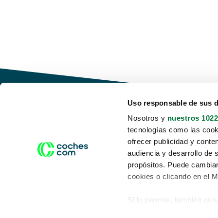
Uso responsable de sus 
Nosotros y
nuestros 1022
tecnologías como las cooki
Conduce tu futuro,
ofrecer publicidad y conte
desata tu movilidad
audiencia y desarrollo de 
propósitos. Puede cambiar
cookies o clicando en el 
Si lo permite, también qui
Acerca de nosotros
Aviso legal
Recopilar información