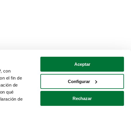
Aceptar
P, con
n el fin de
Configurar
gación de
con qué
Rechazar
laración de
Política de cookies
Contacto
 varios metros