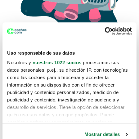
Uso responsable de sus datos
Nosotros y
nuestros 1022 socios
procesamos sus
datos personales, p.ej., su dirección IP, con tecnologías
como las cookies para almacenar y acceder la
Lo sentimos, no sabemos como
información en su dispositivo con el fin de ofrecer
te hemos traido hasta aquí.
publicidad y contenido personalizados, medición de
publicidad y contenido, investigación de audiencia y
desarrollo de servicios. Tiene la opción de seleccionar
Pero puedes encontrar el coche que estás
quién usa sus datos y con qué propósitos. Puede
buscando en alguno de estos enlaces:
cambiar o retirar su consentimiento en cualquier
momento desde la Declaración de cookies o clicando en
Coches nuevos
Mostrar detalles
el Menú de consentimiento.