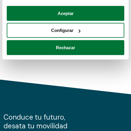
Coches de segunda mano
Si lo permite, también quisiéramos:
Aceptar
Recopilar información sobre su ubicación geográfica
Coches de km0
que puede tener una precisión de varios metros
Configurar
Coches de renting
Identificar su dispositivo analizándolo activamente
para buscar características específicas (huellas
Rechazar
digitales)
Obtenga más información sobre cómo se procesan sus
datos personales y establezca sus preferencias en la
sección de datos
. Puede cambiar o retirar su
consentimiento en cualquier momento en la Declaración
de cookies.
Las cookies de este sitio web se usan para personalizar
el contenido y los anuncios, ofrecer funciones de redes
sociales y analizar el tráfico. Además, compartimos
Conduce tu futuro,
información sobre el uso que haga del sitio web con
desata tu movilidad
nuestros partners de redes sociales, publicidad y análisis