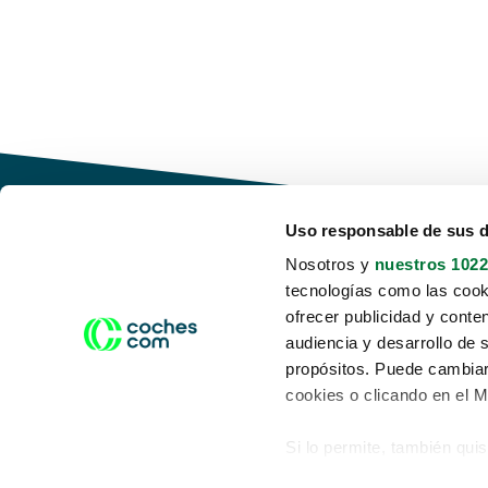
Uso responsable de sus 
Nosotros y
nuestros 1022
tecnologías como las cooki
Conduce tu futuro,
ofrecer publicidad y conte
desata tu movilidad
audiencia y desarrollo de 
propósitos. Puede cambiar
cookies o clicando en el 
Si lo permite, también qui
Acerca de nosotros
Aviso legal
Recopilar información