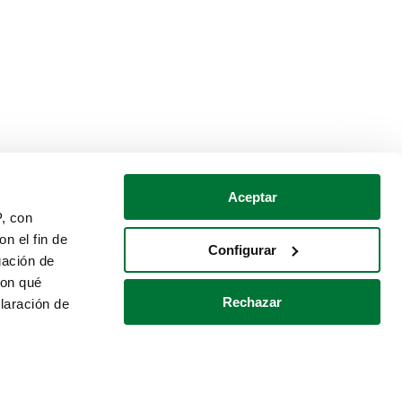
Aceptar
P, con
n el fin de
Configurar
gación de
con qué
Rechazar
laración de
Política de cookies
Contacto
 varios metros