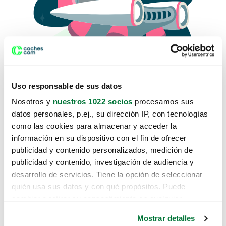
Uso responsable de sus datos
Nosotros y
nuestros 1022 socios
procesamos sus
datos personales, p.ej., su dirección IP, con tecnologías
como las cookies para almacenar y acceder la
Lo sentimos, no sabemos como
información en su dispositivo con el fin de ofrecer
te hemos traido hasta aquí.
publicidad y contenido personalizados, medición de
publicidad y contenido, investigación de audiencia y
desarrollo de servicios. Tiene la opción de seleccionar
Pero puedes encontrar el coche que estás
quién usa sus datos y con qué propósitos. Puede
buscando en alguno de estos enlaces:
cambiar o retirar su consentimiento en cualquier
momento desde la Declaración de cookies o clicando en
Coches nuevos
Mostrar detalles
el Menú de consentimiento.