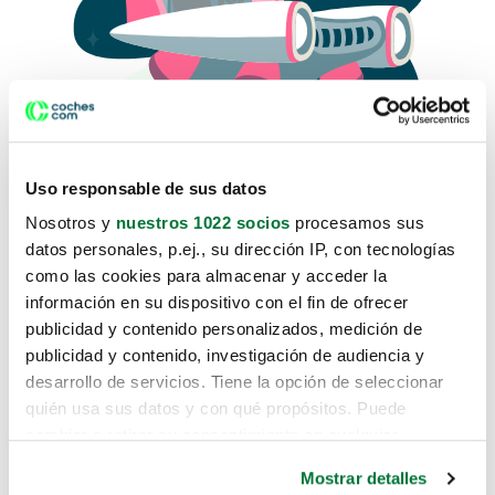
Uso responsable de sus datos
Nosotros y
nuestros 1022 socios
procesamos sus
datos personales, p.ej., su dirección IP, con tecnologías
como las cookies para almacenar y acceder la
Lo sentimos, no sabemos como
información en su dispositivo con el fin de ofrecer
te hemos traido hasta aquí.
publicidad y contenido personalizados, medición de
publicidad y contenido, investigación de audiencia y
desarrollo de servicios. Tiene la opción de seleccionar
Pero puedes encontrar el coche que estás
quién usa sus datos y con qué propósitos. Puede
buscando en alguno de estos enlaces:
cambiar o retirar su consentimiento en cualquier
momento desde la Declaración de cookies o clicando en
Coches nuevos
Mostrar detalles
el Menú de consentimiento.