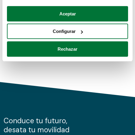
Coches de segunda mano
Si lo permite, también quisiéramos:
Aceptar
Recopilar información sobre su ubicación geográfica
Coches de km0
que puede tener una precisión de varios metros
Configurar
Coches de renting
Identificar su dispositivo analizándolo activamente
para buscar características específicas (huellas
Rechazar
digitales)
Obtenga más información sobre cómo se procesan sus
datos personales y establezca sus preferencias en la
sección de datos
. Puede cambiar o retirar su
consentimiento en cualquier momento en la Declaración
de cookies.
Las cookies de este sitio web se usan para personalizar
el contenido y los anuncios, ofrecer funciones de redes
sociales y analizar el tráfico. Además, compartimos
Conduce tu futuro,
información sobre el uso que haga del sitio web con
desata tu movilidad
nuestros partners de redes sociales, publicidad y análisis