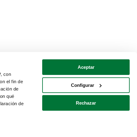
Aceptar
P, con
n el fin de
Configurar
gación de
con qué
Rechazar
laración de
Política de cookies
Contacto
 varios metros