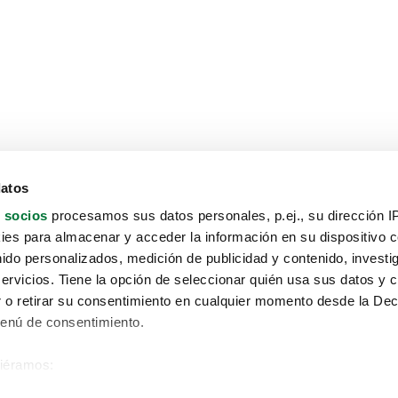
datos
 socios
procesamos sus datos personales, p.ej., su dirección I
es para almacenar y acceder la información en su dispositivo co
nido personalizados, medición de publicidad y contenido, investi
servicios. Tiene la opción de seleccionar quién usa sus datos y 
 o retirar su consentimiento en cualquier momento desde la Dec
Menú de consentimiento.
siéramos:
Aviso protección de datos
 sobre su ubicación geográfica que puede tener una precisión de