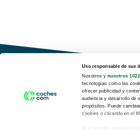
Uso responsable de sus 
Nosotros y
nuestros 1022
tecnologías como las cooki
Conduce tu futuro,
ofrecer publicidad y conte
desata tu movilidad
audiencia y desarrollo de 
propósitos. Puede cambiar
cookies o clicando en el 
Si lo permite, también qui
Acerca de nosotros
Aviso legal
Recopilar información