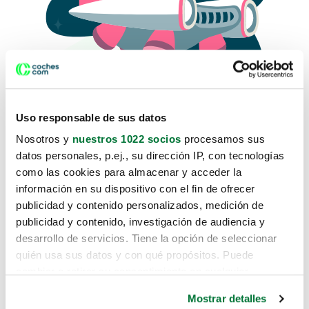
Uso responsable de sus datos
Nosotros y
nuestros 1022 socios
procesamos sus
datos personales, p.ej., su dirección IP, con tecnologías
como las cookies para almacenar y acceder la
Lo sentimos, no sabemos como
información en su dispositivo con el fin de ofrecer
te hemos traido hasta aquí.
publicidad y contenido personalizados, medición de
publicidad y contenido, investigación de audiencia y
desarrollo de servicios. Tiene la opción de seleccionar
Pero puedes encontrar el coche que estás
quién usa sus datos y con qué propósitos. Puede
buscando en alguno de estos enlaces:
cambiar o retirar su consentimiento en cualquier
momento desde la Declaración de cookies o clicando en
Coches nuevos
Mostrar detalles
el Menú de consentimiento.