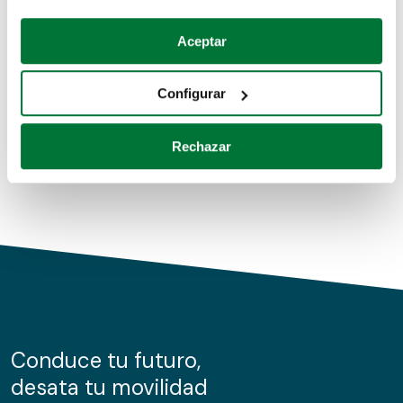
Coches de segunda mano
Si lo permite, también quisiéramos:
Aceptar
Recopilar información sobre su ubicación geográfica
Coches de km0
que puede tener una precisión de varios metros
Configurar
Coches de renting
Identificar su dispositivo analizándolo activamente
para buscar características específicas (huellas
Rechazar
digitales)
Obtenga más información sobre cómo se procesan sus
datos personales y establezca sus preferencias en la
sección de datos
. Puede cambiar o retirar su
consentimiento en cualquier momento en la Declaración
de cookies.
Las cookies de este sitio web se usan para personalizar
el contenido y los anuncios, ofrecer funciones de redes
sociales y analizar el tráfico. Además, compartimos
Conduce tu futuro,
información sobre el uso que haga del sitio web con
desata tu movilidad
nuestros partners de redes sociales, publicidad y análisis