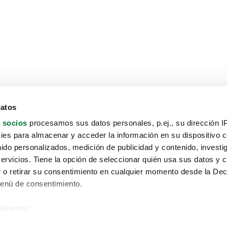
datos
 socios
procesamos sus datos personales, p.ej., su dirección I
es para almacenar y acceder la información en su dispositivo co
nido personalizados, medición de publicidad y contenido, investi
servicios. Tiene la opción de seleccionar quién usa sus datos y 
 o retirar su consentimiento en cualquier momento desde la Dec
Menú de consentimiento.
siéramos:
Aviso protección de datos
 sobre su ubicación geográfica que puede tener una precisión de