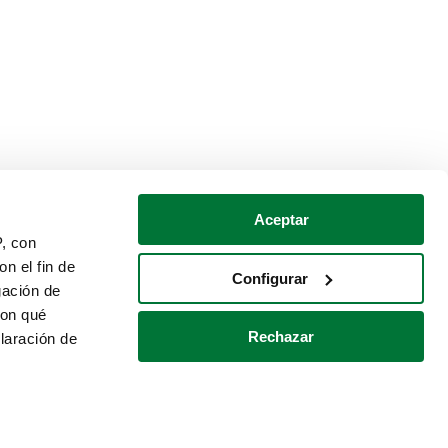
Aceptar
P, con
n el fin de
Configurar
gación de
con qué
Rechazar
laración de
Política de cookies
Contacto
 varios metros