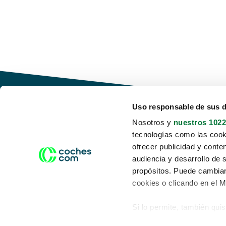
Uso responsable de sus 
Nosotros y
nuestros 1022
tecnologías como las cooki
Conduce tu futuro,
ofrecer publicidad y conte
desata tu movilidad
audiencia y desarrollo de 
propósitos. Puede cambiar
cookies o clicando en el 
Si lo permite, también qui
Acerca de nosotros
Aviso legal
Recopilar información