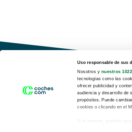
Uso responsable de sus 
Nosotros y
nuestros 1022
tecnologías como las cooki
Conduce tu futuro,
ofrecer publicidad y conte
desata tu movilidad
audiencia y desarrollo de 
propósitos. Puede cambiar
cookies o clicando en el 
Si lo permite, también qui
Acerca de nosotros
Aviso legal
Recopilar información