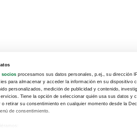
datos
 socios
procesamos sus datos personales, p.ej., su dirección I
es para almacenar y acceder la información en su dispositivo co
nido personalizados, medición de publicidad y contenido, investi
servicios. Tiene la opción de seleccionar quién usa sus datos y 
 o retirar su consentimiento en cualquier momento desde la Dec
Menú de consentimiento.
siéramos:
Aviso protección de datos
 sobre su ubicación geográfica que puede tener una precisión de