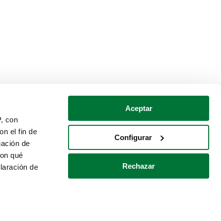
Aceptar
P, con
n el fin de
Configurar
gación de
con qué
Rechazar
laración de
Política de cookies
Contacto
 varios metros