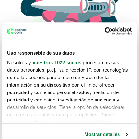
Uso responsable de sus datos
Nosotros y
nuestros 1022 socios
procesamos sus
datos personales, p.ej., su dirección IP, con tecnologías
como las cookies para almacenar y acceder la
Lo sentimos, no sabemos como
información en su dispositivo con el fin de ofrecer
te hemos traido hasta aquí.
publicidad y contenido personalizados, medición de
publicidad y contenido, investigación de audiencia y
desarrollo de servicios. Tiene la opción de seleccionar
Pero puedes encontrar el coche que estás
quién usa sus datos y con qué propósitos. Puede
buscando en alguno de estos enlaces:
cambiar o retirar su consentimiento en cualquier
momento desde la Declaración de cookies o clicando en
Coches nuevos
Mostrar detalles
el Menú de consentimiento.