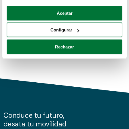
Coches de segunda mano
Si lo permite, también quisiéramos:
Aceptar
Recopilar información sobre su ubicación geográfica
Coches de km0
que puede tener una precisión de varios metros
Configurar
Coches de renting
Identificar su dispositivo analizándolo activamente
para buscar características específicas (huellas
Rechazar
digitales)
Obtenga más información sobre cómo se procesan sus
datos personales y establezca sus preferencias en la
sección de datos
. Puede cambiar o retirar su
consentimiento en cualquier momento en la Declaración
de cookies.
Las cookies de este sitio web se usan para personalizar
el contenido y los anuncios, ofrecer funciones de redes
sociales y analizar el tráfico. Además, compartimos
Conduce tu futuro,
información sobre el uso que haga del sitio web con
desata tu movilidad
nuestros partners de redes sociales, publicidad y análisis