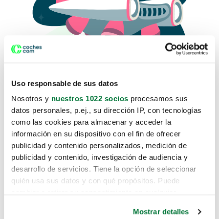
Uso responsable de sus datos
Nosotros y
nuestros 1022 socios
procesamos sus
datos personales, p.ej., su dirección IP, con tecnologías
como las cookies para almacenar y acceder la
Lo sentimos, no sabemos como
información en su dispositivo con el fin de ofrecer
te hemos traido hasta aquí.
publicidad y contenido personalizados, medición de
publicidad y contenido, investigación de audiencia y
desarrollo de servicios. Tiene la opción de seleccionar
Pero puedes encontrar el coche que estás
quién usa sus datos y con qué propósitos. Puede
buscando en alguno de estos enlaces:
cambiar o retirar su consentimiento en cualquier
momento desde la Declaración de cookies o clicando en
Coches nuevos
Mostrar detalles
el Menú de consentimiento.