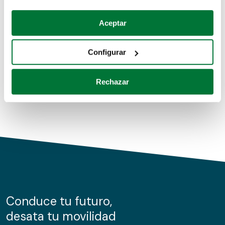
Coches de segunda mano
Si lo permite, también quisiéramos:
Aceptar
Recopilar información sobre su ubicación geográfica
Coches de km0
que puede tener una precisión de varios metros
Configurar
Coches de renting
Identificar su dispositivo analizándolo activamente
para buscar características específicas (huellas
Rechazar
digitales)
Obtenga más información sobre cómo se procesan sus
datos personales y establezca sus preferencias en la
sección de datos
. Puede cambiar o retirar su
consentimiento en cualquier momento en la Declaración
de cookies.
Las cookies de este sitio web se usan para personalizar
el contenido y los anuncios, ofrecer funciones de redes
sociales y analizar el tráfico. Además, compartimos
Conduce tu futuro,
información sobre el uso que haga del sitio web con
desata tu movilidad
nuestros partners de redes sociales, publicidad y análisis