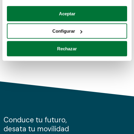
Coches de segunda mano
Si lo permite, también quisiéramos:
Aceptar
Recopilar información sobre su ubicación geográfica
Coches de km0
que puede tener una precisión de varios metros
Configurar
Coches de renting
Identificar su dispositivo analizándolo activamente
para buscar características específicas (huellas
Rechazar
digitales)
Obtenga más información sobre cómo se procesan sus
datos personales y establezca sus preferencias en la
sección de datos
. Puede cambiar o retirar su
consentimiento en cualquier momento en la Declaración
de cookies.
Las cookies de este sitio web se usan para personalizar
el contenido y los anuncios, ofrecer funciones de redes
sociales y analizar el tráfico. Además, compartimos
Conduce tu futuro,
información sobre el uso que haga del sitio web con
desata tu movilidad
nuestros partners de redes sociales, publicidad y análisis