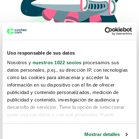
Uso responsable de sus datos
Nosotros y
nuestros 1022 socios
procesamos sus
datos personales, p.ej., su dirección IP, con tecnologías
como las cookies para almacenar y acceder la
Lo sentimos, no sabemos como
información en su dispositivo con el fin de ofrecer
te hemos traido hasta aquí.
publicidad y contenido personalizados, medición de
publicidad y contenido, investigación de audiencia y
desarrollo de servicios. Tiene la opción de seleccionar
Pero puedes encontrar el coche que estás
quién usa sus datos y con qué propósitos. Puede
buscando en alguno de estos enlaces:
cambiar o retirar su consentimiento en cualquier
momento desde la Declaración de cookies o clicando en
Coches nuevos
Mostrar detalles
el Menú de consentimiento.