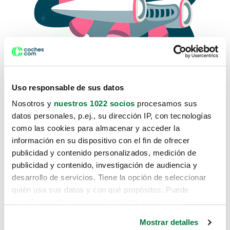
Uso responsable de sus datos
Nosotros y
nuestros 1022 socios
procesamos sus
datos personales, p.ej., su dirección IP, con tecnologías
como las cookies para almacenar y acceder la
Lo sentimos, no sabemos como
información en su dispositivo con el fin de ofrecer
te hemos traido hasta aquí.
publicidad y contenido personalizados, medición de
publicidad y contenido, investigación de audiencia y
desarrollo de servicios. Tiene la opción de seleccionar
Pero puedes encontrar el coche que estás
quién usa sus datos y con qué propósitos. Puede
buscando en alguno de estos enlaces:
cambiar o retirar su consentimiento en cualquier
momento desde la Declaración de cookies o clicando en
Coches nuevos
Mostrar detalles
el Menú de consentimiento.