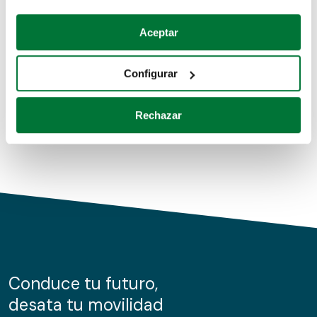
Coches de segunda mano
Si lo permite, también quisiéramos:
Aceptar
Recopilar información sobre su ubicación geográfica
Coches de km0
que puede tener una precisión de varios metros
Configurar
Coches de renting
Identificar su dispositivo analizándolo activamente
para buscar características específicas (huellas
Rechazar
digitales)
Obtenga más información sobre cómo se procesan sus
datos personales y establezca sus preferencias en la
sección de datos
. Puede cambiar o retirar su
consentimiento en cualquier momento en la Declaración
de cookies.
Las cookies de este sitio web se usan para personalizar
el contenido y los anuncios, ofrecer funciones de redes
sociales y analizar el tráfico. Además, compartimos
Conduce tu futuro,
información sobre el uso que haga del sitio web con
desata tu movilidad
nuestros partners de redes sociales, publicidad y análisis