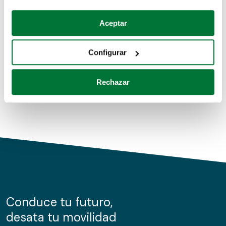
Coches de segunda mano
Si lo permite, también quisiéramos:
Aceptar
Recopilar información sobre su ubicación geográfica
Coches de km0
que puede tener una precisión de varios metros
Configurar
Coches de renting
Identificar su dispositivo analizándolo activamente
para buscar características específicas (huellas
Rechazar
digitales)
Obtenga más información sobre cómo se procesan sus
datos personales y establezca sus preferencias en la
sección de datos
. Puede cambiar o retirar su
consentimiento en cualquier momento en la Declaración
de cookies.
Las cookies de este sitio web se usan para personalizar
el contenido y los anuncios, ofrecer funciones de redes
sociales y analizar el tráfico. Además, compartimos
Conduce tu futuro,
información sobre el uso que haga del sitio web con
desata tu movilidad
nuestros partners de redes sociales, publicidad y análisis