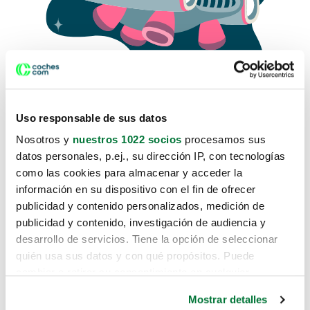
Uso responsable de sus datos
Nosotros y
nuestros 1022 socios
procesamos sus
datos personales, p.ej., su dirección IP, con tecnologías
como las cookies para almacenar y acceder la
Lo sentimos, no sabemos como
información en su dispositivo con el fin de ofrecer
te hemos traido hasta aquí.
publicidad y contenido personalizados, medición de
publicidad y contenido, investigación de audiencia y
desarrollo de servicios. Tiene la opción de seleccionar
Pero puedes encontrar el coche que estás
quién usa sus datos y con qué propósitos. Puede
buscando en alguno de estos enlaces:
cambiar o retirar su consentimiento en cualquier
momento desde la Declaración de cookies o clicando en
Coches nuevos
Mostrar detalles
el Menú de consentimiento.