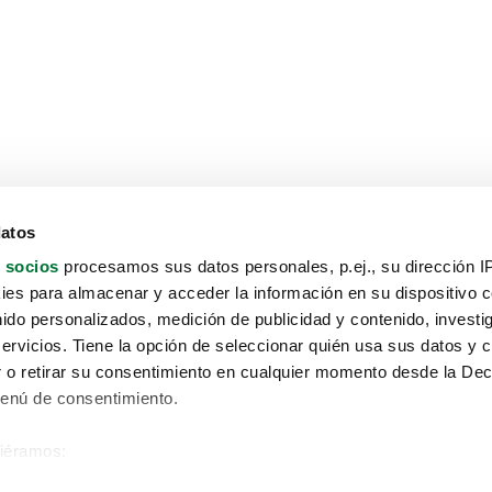
datos
 socios
procesamos sus datos personales, p.ej., su dirección I
es para almacenar y acceder la información en su dispositivo co
nido personalizados, medición de publicidad y contenido, investi
servicios. Tiene la opción de seleccionar quién usa sus datos y 
 o retirar su consentimiento en cualquier momento desde la Dec
Menú de consentimiento.
siéramos:
Aviso protección de datos
 sobre su ubicación geográfica que puede tener una precisión de