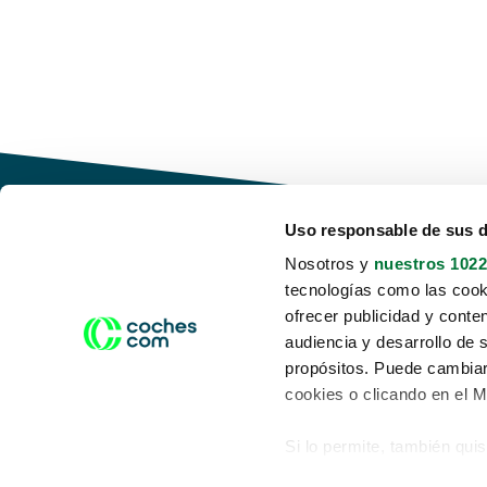
Uso responsable de sus 
Nosotros y
nuestros 1022
tecnologías como las cooki
Conduce tu futuro,
ofrecer publicidad y conte
desata tu movilidad
audiencia y desarrollo de 
propósitos. Puede cambiar
cookies o clicando en el 
Si lo permite, también qui
Acerca de nosotros
Aviso legal
Recopilar información