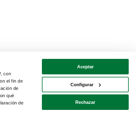
Aceptar
P, con
n el fin de
Configurar
gación de
con qué
Rechazar
laración de
Política de cookies
Contacto
 varios metros