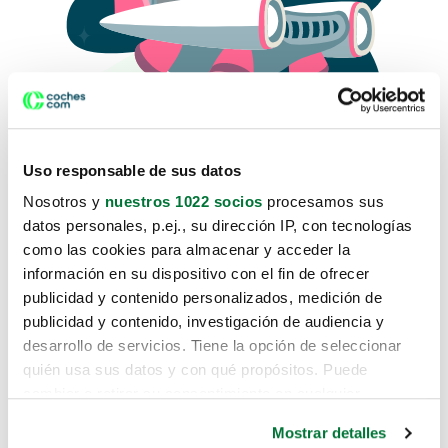
Uso responsable de sus datos
Nosotros y
nuestros 1022 socios
procesamos sus
datos personales, p.ej., su dirección IP, con tecnologías
como las cookies para almacenar y acceder la
Lo sentimos, no sabemos como
información en su dispositivo con el fin de ofrecer
te hemos traido hasta aquí.
publicidad y contenido personalizados, medición de
publicidad y contenido, investigación de audiencia y
desarrollo de servicios. Tiene la opción de seleccionar
Pero puedes encontrar el coche que estás
quién usa sus datos y con qué propósitos. Puede
buscando en alguno de estos enlaces:
cambiar o retirar su consentimiento en cualquier
momento desde la Declaración de cookies o clicando en
Coches nuevos
Mostrar detalles
el Menú de consentimiento.