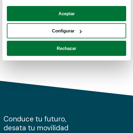
Coches de segunda mano
Si lo permite, también quisiéramos:
Aceptar
Recopilar información sobre su ubicación geográfica
Coches de km0
que puede tener una precisión de varios metros
Configurar
Coches de renting
Identificar su dispositivo analizándolo activamente
para buscar características específicas (huellas
Rechazar
digitales)
Obtenga más información sobre cómo se procesan sus
datos personales y establezca sus preferencias en la
sección de datos
. Puede cambiar o retirar su
consentimiento en cualquier momento en la Declaración
de cookies.
Las cookies de este sitio web se usan para personalizar
el contenido y los anuncios, ofrecer funciones de redes
sociales y analizar el tráfico. Además, compartimos
Conduce tu futuro,
información sobre el uso que haga del sitio web con
desata tu movilidad
nuestros partners de redes sociales, publicidad y análisis