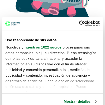
Uso responsable de sus datos
Nosotros y
nuestros 1022 socios
procesamos sus
datos personales, p.ej., su dirección IP, con tecnologías
como las cookies para almacenar y acceder la
Lo sentimos, no sabemos como
información en su dispositivo con el fin de ofrecer
te hemos traido hasta aquí.
publicidad y contenido personalizados, medición de
publicidad y contenido, investigación de audiencia y
desarrollo de servicios. Tiene la opción de seleccionar
Pero puedes encontrar el coche que estás
quién usa sus datos y con qué propósitos. Puede
buscando en alguno de estos enlaces:
cambiar o retirar su consentimiento en cualquier
momento desde la Declaración de cookies o clicando en
Coches nuevos
Mostrar detalles
el Menú de consentimiento.