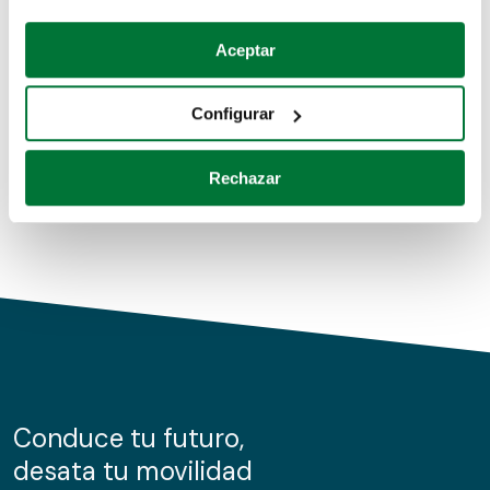
Coches de segunda mano
Si lo permite, también quisiéramos:
Aceptar
Recopilar información sobre su ubicación geográfica
Coches de km0
que puede tener una precisión de varios metros
Configurar
Coches de renting
Identificar su dispositivo analizándolo activamente
para buscar características específicas (huellas
Rechazar
digitales)
Obtenga más información sobre cómo se procesan sus
datos personales y establezca sus preferencias en la
sección de datos
. Puede cambiar o retirar su
consentimiento en cualquier momento en la Declaración
de cookies.
Las cookies de este sitio web se usan para personalizar
el contenido y los anuncios, ofrecer funciones de redes
sociales y analizar el tráfico. Además, compartimos
Conduce tu futuro,
información sobre el uso que haga del sitio web con
desata tu movilidad
nuestros partners de redes sociales, publicidad y análisis