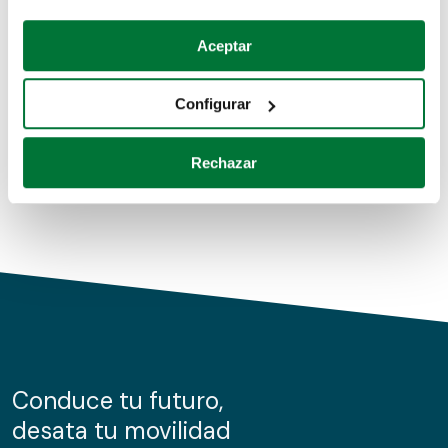
Coches de segunda mano
Si lo permite, también quisiéramos:
Aceptar
Recopilar información sobre su ubicación geográfica
Coches de km0
que puede tener una precisión de varios metros
Configurar
Coches de renting
Identificar su dispositivo analizándolo activamente
para buscar características específicas (huellas
Rechazar
digitales)
Obtenga más información sobre cómo se procesan sus
datos personales y establezca sus preferencias en la
sección de datos
. Puede cambiar o retirar su
consentimiento en cualquier momento en la Declaración
de cookies.
Las cookies de este sitio web se usan para personalizar
el contenido y los anuncios, ofrecer funciones de redes
sociales y analizar el tráfico. Además, compartimos
Conduce tu futuro,
información sobre el uso que haga del sitio web con
desata tu movilidad
nuestros partners de redes sociales, publicidad y análisis