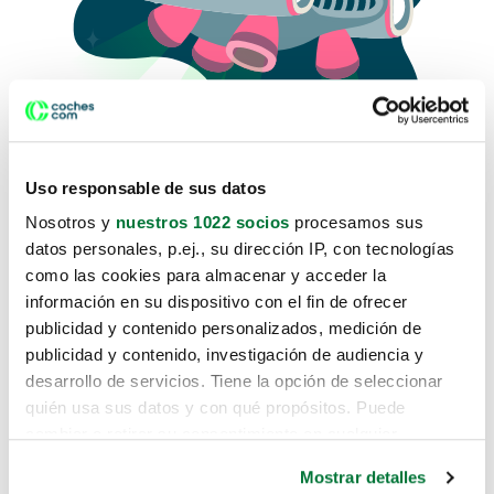
Uso responsable de sus datos
Nosotros y
nuestros 1022 socios
procesamos sus
datos personales, p.ej., su dirección IP, con tecnologías
como las cookies para almacenar y acceder la
Lo sentimos, no sabemos como
información en su dispositivo con el fin de ofrecer
te hemos traido hasta aquí.
publicidad y contenido personalizados, medición de
publicidad y contenido, investigación de audiencia y
desarrollo de servicios. Tiene la opción de seleccionar
Pero puedes encontrar el coche que estás
quién usa sus datos y con qué propósitos. Puede
buscando en alguno de estos enlaces:
cambiar o retirar su consentimiento en cualquier
momento desde la Declaración de cookies o clicando en
Coches nuevos
Mostrar detalles
el Menú de consentimiento.