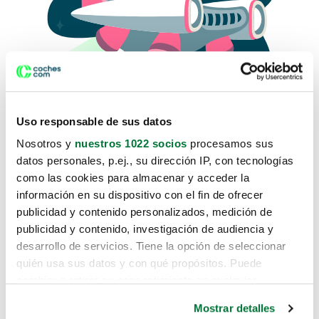
Uso responsable de sus datos
Nosotros y
nuestros 1022 socios
procesamos sus
datos personales, p.ej., su dirección IP, con tecnologías
como las cookies para almacenar y acceder la
Lo sentimos, no sabemos como
información en su dispositivo con el fin de ofrecer
te hemos traido hasta aquí.
publicidad y contenido personalizados, medición de
publicidad y contenido, investigación de audiencia y
desarrollo de servicios. Tiene la opción de seleccionar
Pero puedes encontrar el coche que estás
quién usa sus datos y con qué propósitos. Puede
buscando en alguno de estos enlaces:
cambiar o retirar su consentimiento en cualquier
momento desde la Declaración de cookies o clicando en
Coches nuevos
Mostrar detalles
el Menú de consentimiento.