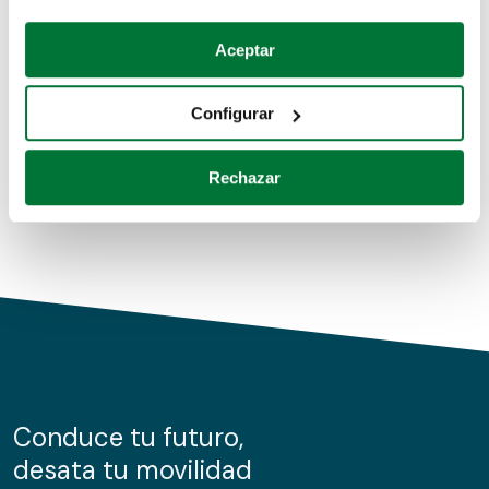
Coches de segunda mano
Si lo permite, también quisiéramos:
Aceptar
Recopilar información sobre su ubicación geográfica
Coches de km0
que puede tener una precisión de varios metros
Configurar
Coches de renting
Identificar su dispositivo analizándolo activamente
para buscar características específicas (huellas
Rechazar
digitales)
Obtenga más información sobre cómo se procesan sus
datos personales y establezca sus preferencias en la
sección de datos
. Puede cambiar o retirar su
consentimiento en cualquier momento en la Declaración
de cookies.
Las cookies de este sitio web se usan para personalizar
el contenido y los anuncios, ofrecer funciones de redes
sociales y analizar el tráfico. Además, compartimos
Conduce tu futuro,
información sobre el uso que haga del sitio web con
desata tu movilidad
nuestros partners de redes sociales, publicidad y análisis