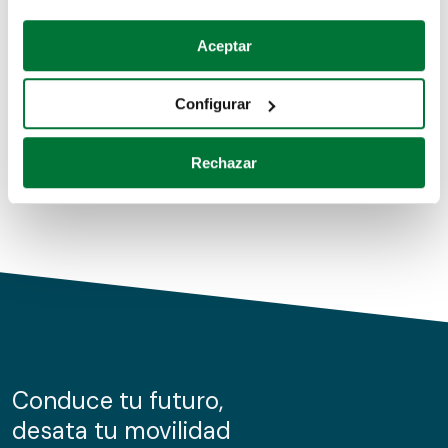
Coches de segunda mano
Si lo permite, también quisiéramos:
Aceptar
Recopilar información sobre su ubicación geográfica
Coches de km0
que puede tener una precisión de varios metros
Configurar
Coches de renting
Identificar su dispositivo analizándolo activamente
para buscar características específicas (huellas
Rechazar
digitales)
Obtenga más información sobre cómo se procesan sus
datos personales y establezca sus preferencias en la
sección de datos
. Puede cambiar o retirar su
consentimiento en cualquier momento en la Declaración
de cookies.
Las cookies de este sitio web se usan para personalizar
el contenido y los anuncios, ofrecer funciones de redes
sociales y analizar el tráfico. Además, compartimos
Conduce tu futuro,
información sobre el uso que haga del sitio web con
desata tu movilidad
nuestros partners de redes sociales, publicidad y análisis