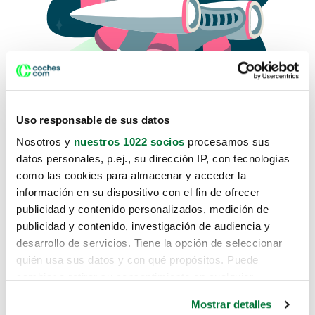
Uso responsable de sus datos
Nosotros y
nuestros 1022 socios
procesamos sus
datos personales, p.ej., su dirección IP, con tecnologías
como las cookies para almacenar y acceder la
Lo sentimos, no sabemos como
información en su dispositivo con el fin de ofrecer
te hemos traido hasta aquí.
publicidad y contenido personalizados, medición de
publicidad y contenido, investigación de audiencia y
desarrollo de servicios. Tiene la opción de seleccionar
Pero puedes encontrar el coche que estás
quién usa sus datos y con qué propósitos. Puede
buscando en alguno de estos enlaces:
cambiar o retirar su consentimiento en cualquier
momento desde la Declaración de cookies o clicando en
Coches nuevos
Mostrar detalles
el Menú de consentimiento.