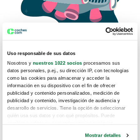
Uso responsable de sus datos
Nosotros y
nuestros 1022 socios
procesamos sus
datos personales, p.ej., su dirección IP, con tecnologías
como las cookies para almacenar y acceder la
Lo sentimos, no sabemos como
información en su dispositivo con el fin de ofrecer
te hemos traido hasta aquí.
publicidad y contenido personalizados, medición de
publicidad y contenido, investigación de audiencia y
desarrollo de servicios. Tiene la opción de seleccionar
Pero puedes encontrar el coche que estás
quién usa sus datos y con qué propósitos. Puede
buscando en alguno de estos enlaces:
cambiar o retirar su consentimiento en cualquier
momento desde la Declaración de cookies o clicando en
Coches nuevos
Mostrar detalles
el Menú de consentimiento.