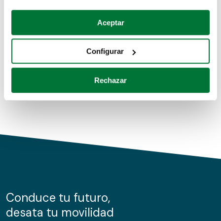
Coches de segunda mano
Si lo permite, también quisiéramos:
Aceptar
Recopilar información sobre su ubicación geográfica
Coches de km0
que puede tener una precisión de varios metros
Configurar
Coches de renting
Identificar su dispositivo analizándolo activamente
para buscar características específicas (huellas
Rechazar
digitales)
Obtenga más información sobre cómo se procesan sus
datos personales y establezca sus preferencias en la
sección de datos
. Puede cambiar o retirar su
consentimiento en cualquier momento en la Declaración
de cookies.
Las cookies de este sitio web se usan para personalizar
el contenido y los anuncios, ofrecer funciones de redes
sociales y analizar el tráfico. Además, compartimos
Conduce tu futuro,
información sobre el uso que haga del sitio web con
desata tu movilidad
nuestros partners de redes sociales, publicidad y análisis