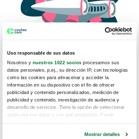
Uso responsable de sus datos
Nosotros y
nuestros 1022 socios
procesamos sus
datos personales, p.ej., su dirección IP, con tecnologías
como las cookies para almacenar y acceder la
Lo sentimos, no sabemos como
información en su dispositivo con el fin de ofrecer
te hemos traido hasta aquí.
publicidad y contenido personalizados, medición de
publicidad y contenido, investigación de audiencia y
desarrollo de servicios. Tiene la opción de seleccionar
Pero puedes encontrar el coche que estás
quién usa sus datos y con qué propósitos. Puede
buscando en alguno de estos enlaces:
cambiar o retirar su consentimiento en cualquier
momento desde la Declaración de cookies o clicando en
Coches nuevos
Mostrar detalles
el Menú de consentimiento.