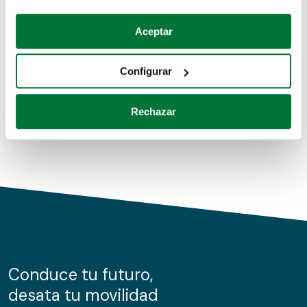
Coches de segunda mano
Si lo permite, también quisiéramos:
Aceptar
Recopilar información sobre su ubicación geográfica
Coches de km0
que puede tener una precisión de varios metros
Configurar
Coches de renting
Identificar su dispositivo analizándolo activamente
para buscar características específicas (huellas
Rechazar
digitales)
Obtenga más información sobre cómo se procesan sus
datos personales y establezca sus preferencias en la
sección de datos
. Puede cambiar o retirar su
consentimiento en cualquier momento en la Declaración
de cookies.
Las cookies de este sitio web se usan para personalizar
el contenido y los anuncios, ofrecer funciones de redes
sociales y analizar el tráfico. Además, compartimos
Conduce tu futuro,
información sobre el uso que haga del sitio web con
desata tu movilidad
nuestros partners de redes sociales, publicidad y análisis