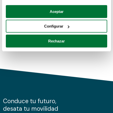
Coches de segunda mano
Si lo permite, también quisiéramos:
Aceptar
Recopilar información sobre su ubicación geográfica
Coches de km0
que puede tener una precisión de varios metros
Configurar
Coches de renting
Identificar su dispositivo analizándolo activamente
para buscar características específicas (huellas
Rechazar
digitales)
Obtenga más información sobre cómo se procesan sus
datos personales y establezca sus preferencias en la
sección de datos
. Puede cambiar o retirar su
consentimiento en cualquier momento en la Declaración
de cookies.
Las cookies de este sitio web se usan para personalizar
el contenido y los anuncios, ofrecer funciones de redes
sociales y analizar el tráfico. Además, compartimos
Conduce tu futuro,
información sobre el uso que haga del sitio web con
desata tu movilidad
nuestros partners de redes sociales, publicidad y análisis