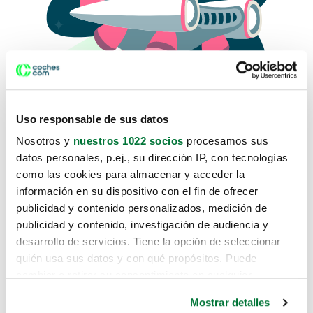
Uso responsable de sus datos
Nosotros y
nuestros 1022 socios
procesamos sus
datos personales, p.ej., su dirección IP, con tecnologías
como las cookies para almacenar y acceder la
Lo sentimos, no sabemos como
información en su dispositivo con el fin de ofrecer
te hemos traido hasta aquí.
publicidad y contenido personalizados, medición de
publicidad y contenido, investigación de audiencia y
desarrollo de servicios. Tiene la opción de seleccionar
Pero puedes encontrar el coche que estás
quién usa sus datos y con qué propósitos. Puede
buscando en alguno de estos enlaces:
cambiar o retirar su consentimiento en cualquier
momento desde la Declaración de cookies o clicando en
Coches nuevos
Mostrar detalles
el Menú de consentimiento.