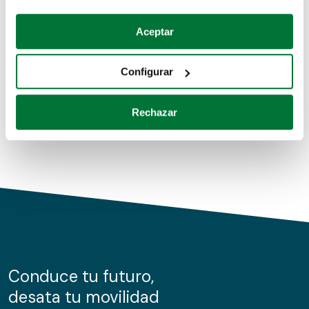
Coches de segunda mano
Si lo permite, también quisiéramos:
Aceptar
Recopilar información sobre su ubicación geográfica
Coches de km0
que puede tener una precisión de varios metros
Configurar
Coches de renting
Identificar su dispositivo analizándolo activamente
para buscar características específicas (huellas
Rechazar
digitales)
Obtenga más información sobre cómo se procesan sus
datos personales y establezca sus preferencias en la
sección de datos
. Puede cambiar o retirar su
consentimiento en cualquier momento en la Declaración
de cookies.
Las cookies de este sitio web se usan para personalizar
el contenido y los anuncios, ofrecer funciones de redes
sociales y analizar el tráfico. Además, compartimos
Conduce tu futuro,
información sobre el uso que haga del sitio web con
desata tu movilidad
nuestros partners de redes sociales, publicidad y análisis