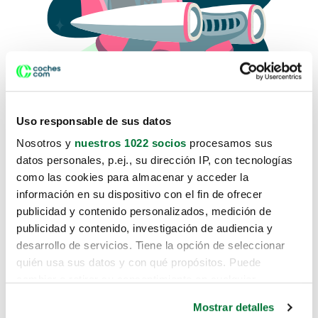
Uso responsable de sus datos
Nosotros y
nuestros 1022 socios
procesamos sus
datos personales, p.ej., su dirección IP, con tecnologías
como las cookies para almacenar y acceder la
Lo sentimos, no sabemos como
información en su dispositivo con el fin de ofrecer
te hemos traido hasta aquí.
publicidad y contenido personalizados, medición de
publicidad y contenido, investigación de audiencia y
desarrollo de servicios. Tiene la opción de seleccionar
Pero puedes encontrar el coche que estás
quién usa sus datos y con qué propósitos. Puede
buscando en alguno de estos enlaces:
cambiar o retirar su consentimiento en cualquier
momento desde la Declaración de cookies o clicando en
Coches nuevos
Mostrar detalles
el Menú de consentimiento.