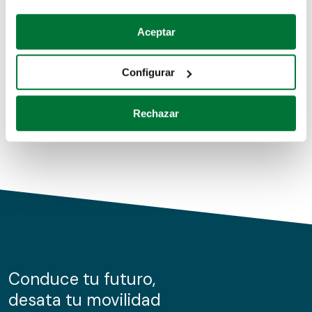
Coches de segunda mano
Si lo permite, también quisiéramos:
Aceptar
Recopilar información sobre su ubicación geográfica
Coches de km0
que puede tener una precisión de varios metros
Configurar
Coches de renting
Identificar su dispositivo analizándolo activamente
para buscar características específicas (huellas
Rechazar
digitales)
Obtenga más información sobre cómo se procesan sus
datos personales y establezca sus preferencias en la
sección de datos
. Puede cambiar o retirar su
consentimiento en cualquier momento en la Declaración
de cookies.
Las cookies de este sitio web se usan para personalizar
el contenido y los anuncios, ofrecer funciones de redes
sociales y analizar el tráfico. Además, compartimos
Conduce tu futuro,
información sobre el uso que haga del sitio web con
desata tu movilidad
nuestros partners de redes sociales, publicidad y análisis