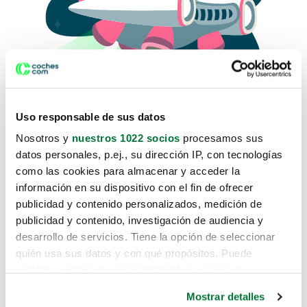
Uso responsable de sus datos
Nosotros y
nuestros 1022 socios
procesamos sus
datos personales, p.ej., su dirección IP, con tecnologías
como las cookies para almacenar y acceder la
Lo sentimos, no sabemos como
información en su dispositivo con el fin de ofrecer
te hemos traido hasta aquí.
publicidad y contenido personalizados, medición de
publicidad y contenido, investigación de audiencia y
desarrollo de servicios. Tiene la opción de seleccionar
Pero puedes encontrar el coche que estás
quién usa sus datos y con qué propósitos. Puede
buscando en alguno de estos enlaces:
cambiar o retirar su consentimiento en cualquier
momento desde la Declaración de cookies o clicando en
Coches nuevos
Mostrar detalles
el Menú de consentimiento.