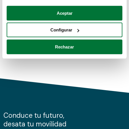
Coches de segunda mano
Si lo permite, también quisiéramos:
Aceptar
Recopilar información sobre su ubicación geográfica
Coches de km0
que puede tener una precisión de varios metros
Configurar
Coches de renting
Identificar su dispositivo analizándolo activamente
para buscar características específicas (huellas
Rechazar
digitales)
Obtenga más información sobre cómo se procesan sus
datos personales y establezca sus preferencias en la
sección de datos
. Puede cambiar o retirar su
consentimiento en cualquier momento en la Declaración
de cookies.
Las cookies de este sitio web se usan para personalizar
el contenido y los anuncios, ofrecer funciones de redes
sociales y analizar el tráfico. Además, compartimos
Conduce tu futuro,
información sobre el uso que haga del sitio web con
desata tu movilidad
nuestros partners de redes sociales, publicidad y análisis