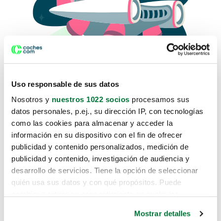
Uso responsable de sus datos
Nosotros y
nuestros 1022 socios
procesamos sus
datos personales, p.ej., su dirección IP, con tecnologías
como las cookies para almacenar y acceder la
Lo sentimos, no sabemos como
información en su dispositivo con el fin de ofrecer
te hemos traido hasta aquí.
publicidad y contenido personalizados, medición de
publicidad y contenido, investigación de audiencia y
desarrollo de servicios. Tiene la opción de seleccionar
Pero puedes encontrar el coche que estás
quién usa sus datos y con qué propósitos. Puede
buscando en alguno de estos enlaces:
cambiar o retirar su consentimiento en cualquier
momento desde la Declaración de cookies o clicando en
Coches nuevos
Mostrar detalles
el Menú de consentimiento.