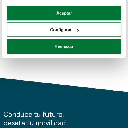
Coches de segunda mano
Si lo permite, también quisiéramos:
Aceptar
Recopilar información sobre su ubicación geográfica
Coches de km0
que puede tener una precisión de varios metros
Configurar
Coches de renting
Identificar su dispositivo analizándolo activamente
para buscar características específicas (huellas
Rechazar
digitales)
Obtenga más información sobre cómo se procesan sus
datos personales y establezca sus preferencias en la
sección de datos
. Puede cambiar o retirar su
consentimiento en cualquier momento en la Declaración
de cookies.
Las cookies de este sitio web se usan para personalizar
el contenido y los anuncios, ofrecer funciones de redes
sociales y analizar el tráfico. Además, compartimos
Conduce tu futuro,
información sobre el uso que haga del sitio web con
desata tu movilidad
nuestros partners de redes sociales, publicidad y análisis