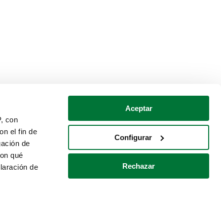
Aceptar
P, con
n el fin de
Configurar
gación de
con qué
Rechazar
laración de
Política de cookies
Contacto
 varios metros