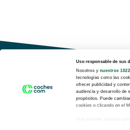
Uso responsable de sus 
Nosotros y
nuestros 1022
tecnologías como las cooki
Conduce tu futuro,
ofrecer publicidad y conte
desata tu movilidad
audiencia y desarrollo de 
propósitos. Puede cambiar
cookies o clicando en el 
Si lo permite, también qui
Acerca de nosotros
Aviso legal
Recopilar información