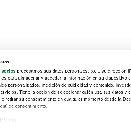
datos
 socios
procesamos sus datos personales, p.ej., su dirección I
es para almacenar y acceder la información en su dispositivo co
nido personalizados, medición de publicidad y contenido, investi
servicios. Tiene la opción de seleccionar quién usa sus datos y 
 o retirar su consentimiento en cualquier momento desde la Dec
Menú de consentimiento.
siéramos:
Aviso protección de datos
 sobre su ubicación geográfica que puede tener una precisión de