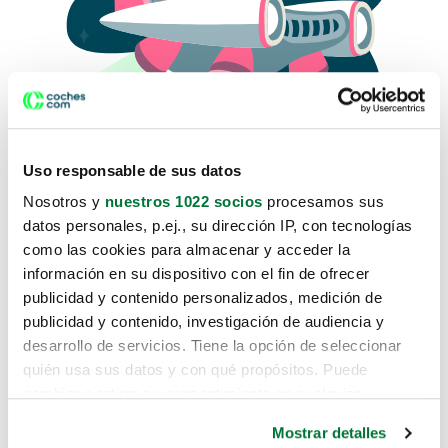
Uso responsable de sus datos
Nosotros y
nuestros 1022 socios
procesamos sus
datos personales, p.ej., su dirección IP, con tecnologías
como las cookies para almacenar y acceder la
Lo sentimos, no sabemos como
información en su dispositivo con el fin de ofrecer
te hemos traido hasta aquí.
publicidad y contenido personalizados, medición de
publicidad y contenido, investigación de audiencia y
desarrollo de servicios. Tiene la opción de seleccionar
Pero puedes encontrar el coche que estás
quién usa sus datos y con qué propósitos. Puede
buscando en alguno de estos enlaces:
cambiar o retirar su consentimiento en cualquier
momento desde la Declaración de cookies o clicando en
Coches nuevos
Mostrar detalles
el Menú de consentimiento.