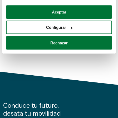
Coches de segunda mano
Si lo permite, también quisiéramos:
Aceptar
Recopilar información sobre su ubicación geográfica
Coches de km0
que puede tener una precisión de varios metros
Configurar
Coches de renting
Identificar su dispositivo analizándolo activamente
para buscar características específicas (huellas
Rechazar
digitales)
Obtenga más información sobre cómo se procesan sus
datos personales y establezca sus preferencias en la
sección de datos
. Puede cambiar o retirar su
consentimiento en cualquier momento en la Declaración
de cookies.
Las cookies de este sitio web se usan para personalizar
el contenido y los anuncios, ofrecer funciones de redes
sociales y analizar el tráfico. Además, compartimos
Conduce tu futuro,
información sobre el uso que haga del sitio web con
desata tu movilidad
nuestros partners de redes sociales, publicidad y análisis