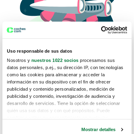
Uso responsable de sus datos
Nosotros y
nuestros 1022 socios
procesamos sus
datos personales, p.ej., su dirección IP, con tecnologías
como las cookies para almacenar y acceder la
Lo sentimos, no sabemos como
información en su dispositivo con el fin de ofrecer
te hemos traido hasta aquí.
publicidad y contenido personalizados, medición de
publicidad y contenido, investigación de audiencia y
desarrollo de servicios. Tiene la opción de seleccionar
Pero puedes encontrar el coche que estás
quién usa sus datos y con qué propósitos. Puede
buscando en alguno de estos enlaces:
cambiar o retirar su consentimiento en cualquier
momento desde la Declaración de cookies o clicando en
Coches nuevos
Mostrar detalles
el Menú de consentimiento.