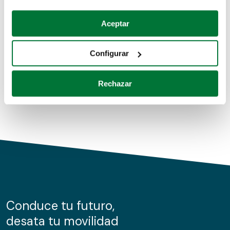
Coches de segunda mano
Si lo permite, también quisiéramos:
Aceptar
Recopilar información sobre su ubicación geográfica
Coches de km0
que puede tener una precisión de varios metros
Configurar
Coches de renting
Identificar su dispositivo analizándolo activamente
para buscar características específicas (huellas
Rechazar
digitales)
Obtenga más información sobre cómo se procesan sus
datos personales y establezca sus preferencias en la
sección de datos
. Puede cambiar o retirar su
consentimiento en cualquier momento en la Declaración
de cookies.
Las cookies de este sitio web se usan para personalizar
el contenido y los anuncios, ofrecer funciones de redes
sociales y analizar el tráfico. Además, compartimos
Conduce tu futuro,
información sobre el uso que haga del sitio web con
desata tu movilidad
nuestros partners de redes sociales, publicidad y análisis